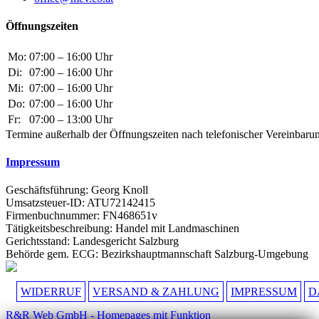
Öffnungszeiten
Mo:
07:00 – 16:00 Uhr
Di:
07:00 – 16:00 Uhr
Mi:
07:00 – 16:00 Uhr
Do:
07:00 – 16:00 Uhr
Fr:
07:00 – 13:00 Uhr
Termine außerhalb der Öffnungszeiten nach telefonischer Vereinbaru
Impressum
Geschäftsführung: Georg Knoll
Umsatzsteuer-ID: ATU72142415
Firmenbuchnummer: FN468651v
Tätigkeitsbeschreibung: Handel mit Landmaschinen
Gerichtsstand: Landesgericht Salzburg
Behörde gem. ECG: Bezirkshauptmannschaft Salzburg-Umgebung
WIDERRUF
VERSAND & ZAHLUNG
IMPRESSUM
D
R&R Web GmbH - Homepages mit Funktion