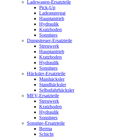
Ladewagen-Ersatzteile
Pick-Up
Ladeaggregat
Hauptantrieb
Hydraulik
Kratzboden
Sonstiges
Dungstreuer-Ersatzteile
Streuwerk
Hauptantrieb
Kratzboden
Hydraulik
Sonstiges
Häcksler-Ersatzteile
Maishäcksler
Standhäcksler
Selbstfahrhäcksler
MEV-Ersatzteile
Streuwerk
Kratzboden
Hydraulik
Sonstiges
Sonstige-Ersatzteile
Berma
Schicht