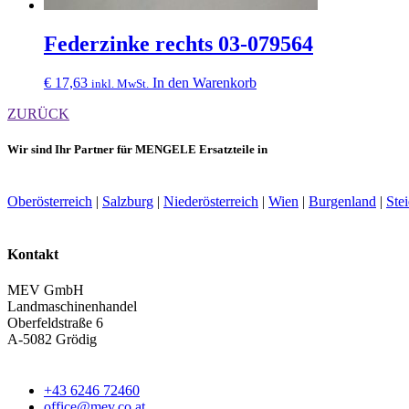
Federzinke rechts 03-079564
€
17,63
In den Warenkorb
inkl. MwSt.
ZURÜCK
Wir sind Ihr Partner für MENGELE Ersatzteile in
Oberösterreich
|
Salzburg
|
Niederösterreich
|
Wien
|
Burgenland
|
Ste
Kontakt
MEV GmbH
Landmaschinenhandel
Oberfeldstraße 6
A-5082 Grödig
+43 6246 72460
office@mev.co.at