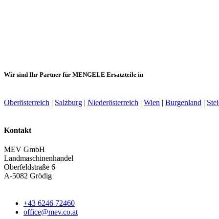
Wir sind Ihr Partner für MENGELE Ersatzteile in
Oberösterreich
|
Salzburg
|
Niederösterreich
|
Wien
|
Burgenland
|
Ste
Kontakt
MEV GmbH
Landmaschinenhandel
Oberfeldstraße 6
A-5082 Grödig
+43 6246 72460
office@mev.co.at