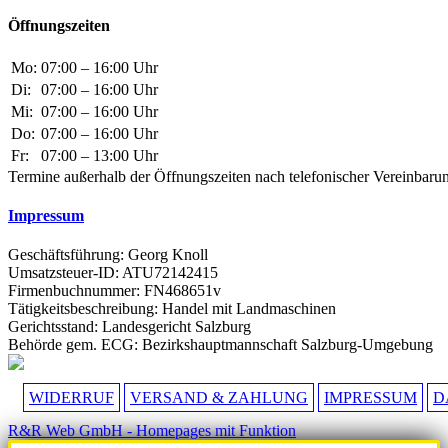
Öffnungszeiten
Mo:
07:00 – 16:00 Uhr
Di:
07:00 – 16:00 Uhr
Mi:
07:00 – 16:00 Uhr
Do:
07:00 – 16:00 Uhr
Fr:
07:00 – 13:00 Uhr
Termine außerhalb der Öffnungszeiten nach telefonischer Vereinbaru
Impressum
Geschäftsführung: Georg Knoll
Umsatzsteuer-ID: ATU72142415
Firmenbuchnummer: FN468651v
Tätigkeitsbeschreibung: Handel mit Landmaschinen
Gerichtsstand: Landesgericht Salzburg
Behörde gem. ECG: Bezirkshauptmannschaft Salzburg-Umgebung
WIDERRUF
VERSAND & ZAHLUNG
IMPRESSUM
D
R&R Web GmbH - Homepages mit Funktion