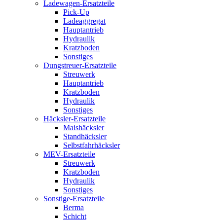
Ladewagen-Ersatzteile
Pick-Up
Ladeaggregat
Hauptantrieb
Hydraulik
Kratzboden
Sonstiges
Dungstreuer-Ersatzteile
Streuwerk
Hauptantrieb
Kratzboden
Hydraulik
Sonstiges
Häcksler-Ersatzteile
Maishäcksler
Standhäcksler
Selbstfahrhäcksler
MEV-Ersatzteile
Streuwerk
Kratzboden
Hydraulik
Sonstiges
Sonstige-Ersatzteile
Berma
Schicht