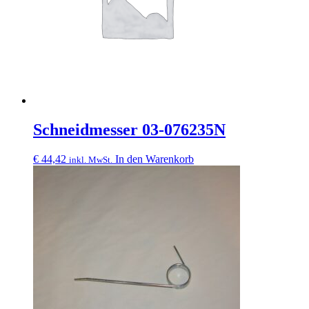
Schneidmesser 03-076235N
€
44,42
In den Warenkorb
inkl. MwSt.