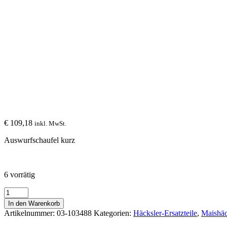
€
109,18
inkl. MwSt.
Auswurfschaufel kurz
6 vorrätig
Auswurfschaufel
kurz
In den Warenkorb
03-
Artikelnummer:
03-103488
Kategorien:
Häcksler-Ersatzteile
,
Maishäc
103488