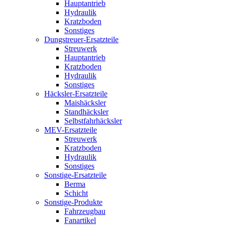
Hauptantrieb
Hydraulik
Kratzboden
Sonstiges
Dungstreuer-Ersatzteile
Streuwerk
Hauptantrieb
Kratzboden
Hydraulik
Sonstiges
Häcksler-Ersatzteile
Maishäcksler
Standhäcksler
Selbstfahrhäcksler
MEV-Ersatzteile
Streuwerk
Kratzboden
Hydraulik
Sonstiges
Sonstige-Ersatzteile
Berma
Schicht
Sonstige-Produkte
Fahrzeugbau
Fanartikel