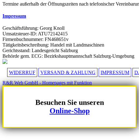
Termine außerhalb der Öffnungszeiten nach telefonischer Vereinbaru
Impressum
Geschäftsführung: Georg Knoll
Umsatzsteuer-ID: ATU72142415
Firmenbuchnummer: FN468651v
Tätigkeitsbeschreibung: Handel mit Landmaschinen
Gerichtsstand: Landesgericht Salzburg
Behörde gem. ECG: Bezirkshauptmannschaft Salzburg-Umgebung
WIDERRUF
VERSAND & ZAHLUNG
IMPRESSUM
D
R&R Web GmbH - Homepages mit Funktion
Besuchen Sie unseren
Online-Shop