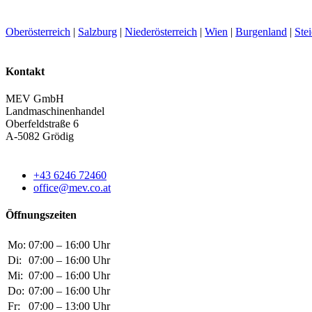
Oberösterreich
|
Salzburg
|
Niederösterreich
|
Wien
|
Burgenland
|
Ste
Kontakt
MEV GmbH
Landmaschinenhandel
Oberfeldstraße 6
A-5082 Grödig
+43 6246 72460
office@mev.co.at
Öffnungszeiten
Mo:
07:00 – 16:00 Uhr
Di:
07:00 – 16:00 Uhr
Mi:
07:00 – 16:00 Uhr
Do:
07:00 – 16:00 Uhr
Fr:
07:00 – 13:00 Uhr