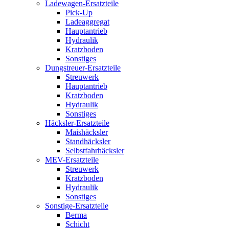
Ladewagen-Ersatzteile
Pick-Up
Ladeaggregat
Hauptantrieb
Hydraulik
Kratzboden
Sonstiges
Dungstreuer-Ersatzteile
Streuwerk
Hauptantrieb
Kratzboden
Hydraulik
Sonstiges
Häcksler-Ersatzteile
Maishäcksler
Standhäcksler
Selbstfahrhäcksler
MEV-Ersatzteile
Streuwerk
Kratzboden
Hydraulik
Sonstiges
Sonstige-Ersatzteile
Berma
Schicht