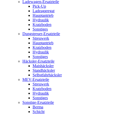
Ladewagen-Ersatzteile
Pick-Up
Ladeaggregat
Hauptantrieb
Hydraulik
Kratzboden
Sonstiges
Dungstreuer-Ersatzteile
Streuwerk
Hauptantrieb
Kratzboden
Hydraulik
Sonstiges
Häcksler-Ersatzteile
Maishäcksler
Standhäcksler
Selbstfahrhäcksler
MEV-Ersatzteile
Streuwerk
Kratzboden
Hydraulik
Sonstiges
Sonstige-Ersatzteile
Berma
Schicht