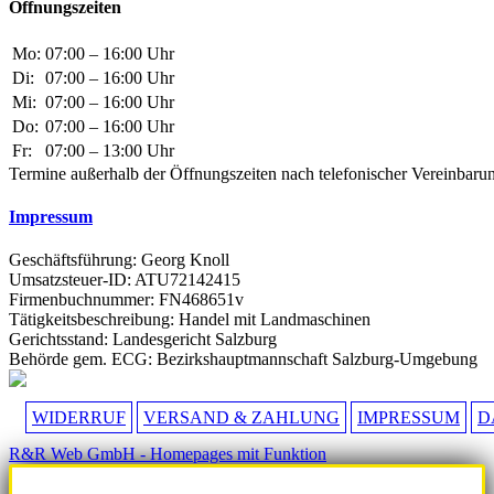
Öffnungszeiten
Mo:
07:00 – 16:00 Uhr
Di:
07:00 – 16:00 Uhr
Mi:
07:00 – 16:00 Uhr
Do:
07:00 – 16:00 Uhr
Fr:
07:00 – 13:00 Uhr
Termine außerhalb der Öffnungszeiten nach telefonischer Vereinbaru
Impressum
Geschäftsführung: Georg Knoll
Umsatzsteuer-ID: ATU72142415
Firmenbuchnummer: FN468651v
Tätigkeitsbeschreibung: Handel mit Landmaschinen
Gerichtsstand: Landesgericht Salzburg
Behörde gem. ECG: Bezirkshauptmannschaft Salzburg-Umgebung
WIDERRUF
VERSAND & ZAHLUNG
IMPRESSUM
D
R&R Web GmbH - Homepages mit Funktion