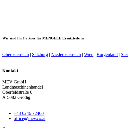
Wir sind Ihr Partner für MENGELE Ersatzteile in
Oberösterreich
|
Salzburg
|
Niederösterreich
|
Wien
|
Burgenland
|
Ste
Kontakt
MEV GmbH
Landmaschinenhandel
Oberfeldstraße 6
A-5082 Grödig
+43 6246 72460
office@mev.co.at