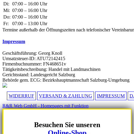
Di:
07:00 – 16:00 Uhr
Mi:
07:00 – 16:00 Uhr
Do:
07:00 – 16:00 Uhr
Fr:
07:00 – 13:00 Uhr
Termine außerhalb der Öffnungszeiten nach telefonischer Vereinbaru
Impressum
Geschäftsführung: Georg Knoll
Umsatzsteuer-ID: ATU72142415
Firmenbuchnummer: FN468651v
Tätigkeitsbeschreibung: Handel mit Landmaschinen
Gerichtsstand: Landesgericht Salzburg
Behörde gem. ECG: Bezirkshauptmannschaft Salzburg-Umgebung
WIDERRUF
VERSAND & ZAHLUNG
IMPRESSUM
D
R&R Web GmbH - Homepages mit Funktion
Besuchen Sie unseren
Online-Shop