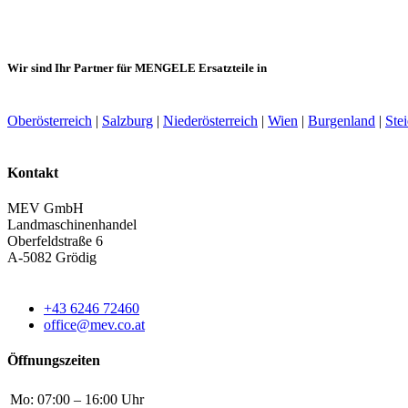
Wir sind Ihr Partner für MENGELE Ersatzteile in
Oberösterreich
|
Salzburg
|
Niederösterreich
|
Wien
|
Burgenland
|
Ste
Kontakt
MEV GmbH
Landmaschinenhandel
Oberfeldstraße 6
A-5082 Grödig
+43 6246 72460
office@mev.co.at
Öffnungszeiten
Mo:
07:00 – 16:00 Uhr