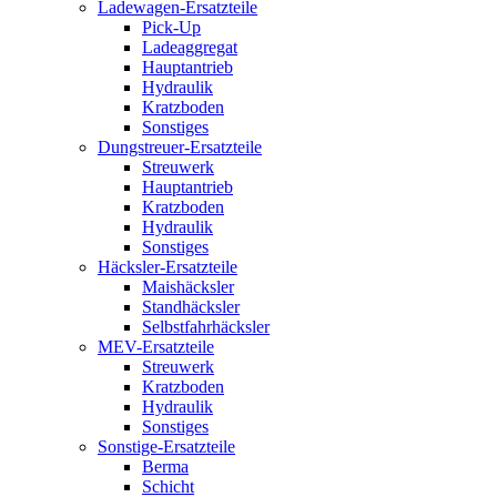
Ladewagen-Ersatzteile
Pick-Up
Ladeaggregat
Hauptantrieb
Hydraulik
Kratzboden
Sonstiges
Dungstreuer-Ersatzteile
Streuwerk
Hauptantrieb
Kratzboden
Hydraulik
Sonstiges
Häcksler-Ersatzteile
Maishäcksler
Standhäcksler
Selbstfahrhäcksler
MEV-Ersatzteile
Streuwerk
Kratzboden
Hydraulik
Sonstiges
Sonstige-Ersatzteile
Berma
Schicht