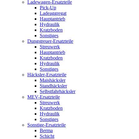
Ladewagen-Ersatzteile
Pick-Up
Ladeaggregat
Hauptantrieb
Hydraulik
Kratzboden
Sonstiges
Dungstreuer-Ersatzteile
Streuwerk
Hauptantrieb
Kratzboden
Hydraulik
Sonstiges
Häcksler-Ersatzteile
Maishäcksler
Standhäcksler
Selbstfahrhäcksler
MEV-Ersatzteile
Streuwerk
Kratzboden
Hydraulik
Sonstiges
Sonstige-Ersatzteile
Berma
Schicht