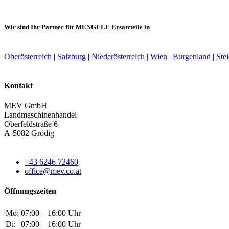
Wir sind Ihr Partner für MENGELE Ersatzteile in
Oberösterreich
|
Salzburg
|
Niederösterreich
|
Wien
|
Burgenland
|
Ste
Kontakt
MEV GmbH
Landmaschinenhandel
Oberfeldstraße 6
A-5082 Grödig
+43 6246 72460
office@mev.co.at
Öffnungszeiten
Mo:
07:00 – 16:00 Uhr
Di:
07:00 – 16:00 Uhr