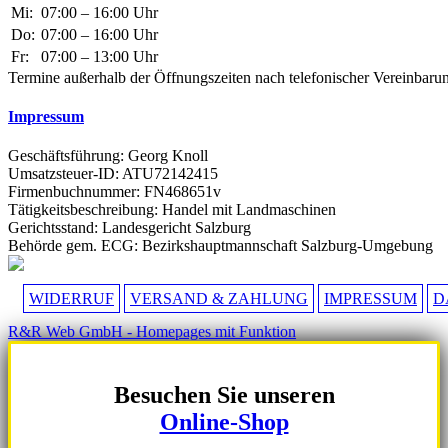
Mi:
07:00 – 16:00 Uhr
Do:
07:00 – 16:00 Uhr
Fr:
07:00 – 13:00 Uhr
Termine außerhalb der Öffnungszeiten nach telefonischer Vereinbaru
Impressum
Geschäftsführung: Georg Knoll
Umsatzsteuer-ID: ATU72142415
Firmenbuchnummer: FN468651v
Tätigkeitsbeschreibung: Handel mit Landmaschinen
Gerichtsstand: Landesgericht Salzburg
Behörde gem. ECG: Bezirkshauptmannschaft Salzburg-Umgebung
WIDERRUF
VERSAND & ZAHLUNG
IMPRESSUM
D
R&R Web GmbH - Homepages mit Funktion
Besuchen Sie unseren
Online-Shop