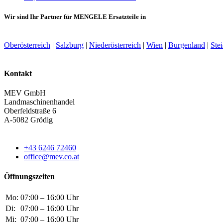
Wir sind Ihr Partner für MENGELE Ersatzteile in
Oberösterreich
|
Salzburg
|
Niederösterreich
|
Wien
|
Burgenland
|
Ste
Kontakt
MEV GmbH
Landmaschinenhandel
Oberfeldstraße 6
A-5082 Grödig
+43 6246 72460
office@mev.co.at
Öffnungszeiten
Mo:
07:00 – 16:00 Uhr
Di:
07:00 – 16:00 Uhr
Mi:
07:00 – 16:00 Uhr