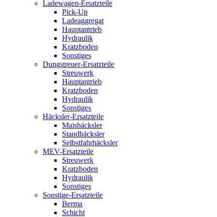
Ladewagen-Ersatzteile
Pick-Up
Ladeaggregat
Hauptantrieb
Hydraulik
Kratzboden
Sonstiges
Dungstreuer-Ersatzteile
Streuwerk
Hauptantrieb
Kratzboden
Hydraulik
Sonstiges
Häcksler-Ersatzteile
Maishäcksler
Standhäcksler
Selbstfahrhäcksler
MEV-Ersatzteile
Streuwerk
Kratzboden
Hydraulik
Sonstiges
Sonstige-Ersatzteile
Berma
Schicht