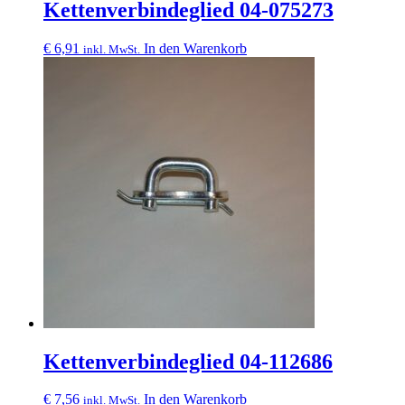
Kettenverbindeglied 04-075273
€
6,91
In den Warenkorb
inkl. MwSt.
Kettenverbindeglied 04-112686
€
7,56
In den Warenkorb
inkl. MwSt.