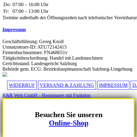
Do:
07:00 – 16:00 Uhr
Fr:
07:00 – 13:00 Uhr
Termine außerhalb der Öffnungszeiten nach telefonischer Vereinbaru
Impressum
Geschäftsführung: Georg Knoll
Umsatzsteuer-ID: ATU72142415
Firmenbuchnummer: FN468651v
Tätigkeitsbeschreibung: Handel mit Landmaschinen
Gerichtsstand: Landesgericht Salzburg
Behörde gem. ECG: Bezirkshauptmannschaft Salzburg-Umgebung
WIDERRUF
VERSAND & ZAHLUNG
IMPRESSUM
D
R&R Web GmbH - Homepages mit Funktion
Besuchen Sie unseren
Online-Shop