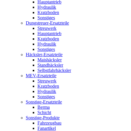
Hauptantrieb
Hydraulik
Kratzboden
Sonstiges
Dungstreuer-Ersatzteile
Streuwerk
Hauptantrieb
Kratzboden
Hydraulik
Sonstiges
Häcksler-Ersatzteile
Maishäcksler
Standhäcksler
Selbstfahrhäcksler
MEV-Ersatzteile
Streuwerk
Kratzboden
Hydraulik
Sonstiges
Sonstige-Ersatzteile
Berma
Schicht
Sonstige-Produkte
Fahrzeugbau
Fanartikel