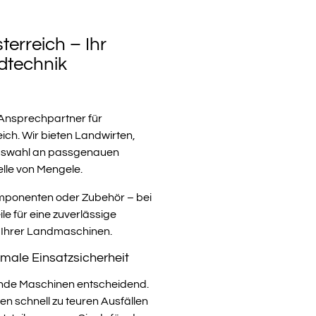
terreich – Ihr
ndtechnik
Ansprechpartner für
ich. Wir bieten Landwirten,
Auswahl an passgenauen
elle von Mengele.
omponenten oder Zubehör – bei
le für eine zuverlässige
t Ihrer Landmaschinen.
male Einsatzsicherheit
rende Maschinen entscheidend.
n schnell zu teuren Ausfällen