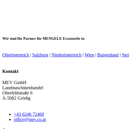
Wir sind Ihr Partner für MENGELE Ersatzteile in
Oberösterreich
|
Salzburg
|
Niederösterreich
|
Wien
|
Burgenland
|
Ste
Kontakt
MEV GmbH
Landmaschinenhandel
Oberfeldstraße 6
A-5082 Grödig
+43 6246 72460
office@mev.co.at