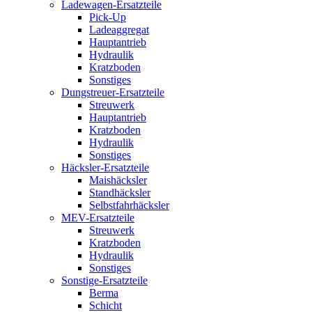
Ladewagen-Ersatzteile
Pick-Up
Ladeaggregat
Hauptantrieb
Hydraulik
Kratzboden
Sonstiges
Dungstreuer-Ersatzteile
Streuwerk
Hauptantrieb
Kratzboden
Hydraulik
Sonstiges
Häcksler-Ersatzteile
Maishäcksler
Standhäcksler
Selbstfahrhäcksler
MEV-Ersatzteile
Streuwerk
Kratzboden
Hydraulik
Sonstiges
Sonstige-Ersatzteile
Berma
Schicht