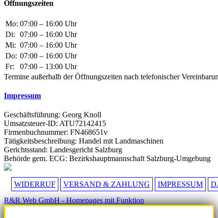
Öffnungszeiten
Mo:
07:00 – 16:00 Uhr
Di:
07:00 – 16:00 Uhr
Mi:
07:00 – 16:00 Uhr
Do:
07:00 – 16:00 Uhr
Fr:
07:00 – 13:00 Uhr
Termine außerhalb der Öffnungszeiten nach telefonischer Vereinbaru
Impressum
Geschäftsführung: Georg Knoll
Umsatzsteuer-ID: ATU72142415
Firmenbuchnummer: FN468651v
Tätigkeitsbeschreibung: Handel mit Landmaschinen
Gerichtsstand: Landesgericht Salzburg
Behörde gem. ECG: Bezirkshauptmannschaft Salzburg-Umgebung
WIDERRUF
VERSAND & ZAHLUNG
IMPRESSUM
D
R&R Web GmbH - Homepages mit Funktion