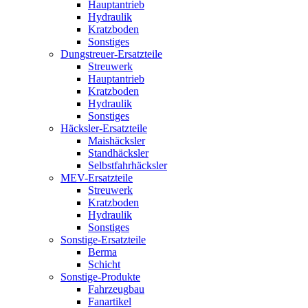
Hauptantrieb
Hydraulik
Kratzboden
Sonstiges
Dungstreuer-Ersatzteile
Streuwerk
Hauptantrieb
Kratzboden
Hydraulik
Sonstiges
Häcksler-Ersatzteile
Maishäcksler
Standhäcksler
Selbstfahrhäcksler
MEV-Ersatzteile
Streuwerk
Kratzboden
Hydraulik
Sonstiges
Sonstige-Ersatzteile
Berma
Schicht
Sonstige-Produkte
Fahrzeugbau
Fanartikel