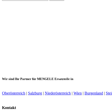
nach:
Wir sind Ihr Partner für MENGELE Ersatzteile in
Oberösterreich
|
Salzburg
|
Niederösterreich
|
Wien
|
Burgenland
|
Ste
Kontakt