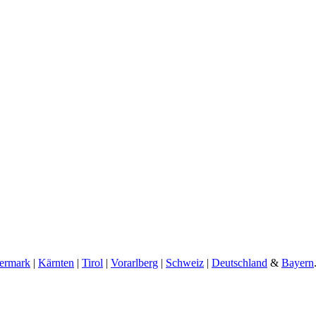
iermark
|
Kärnten
|
Tirol
|
Vorarlberg
|
Schweiz
|
Deutschland
&
Bayern