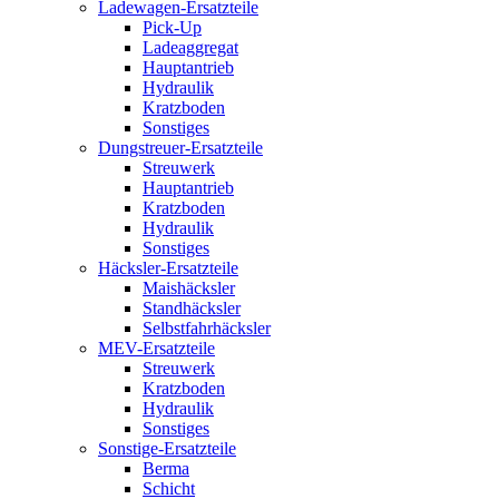
Ladewagen-Ersatzteile
Pick-Up
Ladeaggregat
Hauptantrieb
Hydraulik
Kratzboden
Sonstiges
Dungstreuer-Ersatzteile
Streuwerk
Hauptantrieb
Kratzboden
Hydraulik
Sonstiges
Häcksler-Ersatzteile
Maishäcksler
Standhäcksler
Selbstfahrhäcksler
MEV-Ersatzteile
Streuwerk
Kratzboden
Hydraulik
Sonstiges
Sonstige-Ersatzteile
Berma
Schicht