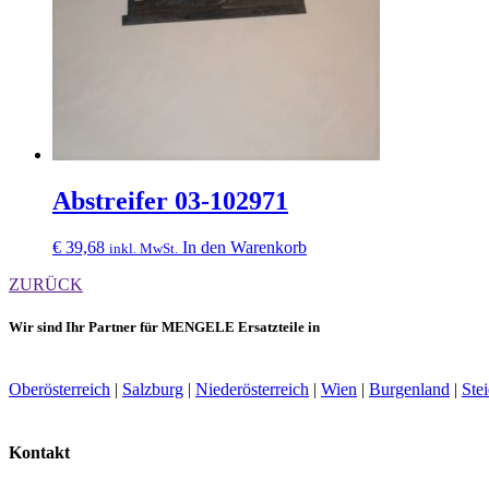
Abstreifer 03-102971
€
39,68
In den Warenkorb
inkl. MwSt.
ZURÜCK
Wir sind Ihr Partner für MENGELE Ersatzteile in
Oberösterreich
|
Salzburg
|
Niederösterreich
|
Wien
|
Burgenland
|
Ste
Kontakt