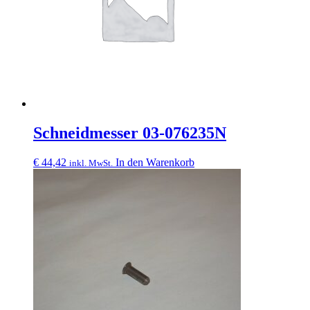
Schneidmesser 03-076235N
€
44,42
In den Warenkorb
inkl. MwSt.