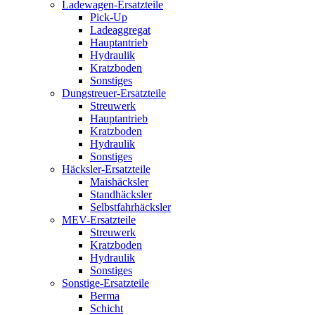
Ladewagen-Ersatzteile
Pick-Up
Ladeaggregat
Hauptantrieb
Hydraulik
Kratzboden
Sonstiges
Dungstreuer-Ersatzteile
Streuwerk
Hauptantrieb
Kratzboden
Hydraulik
Sonstiges
Häcksler-Ersatzteile
Maishäcksler
Standhäcksler
Selbstfahrhäcksler
MEV-Ersatzteile
Streuwerk
Kratzboden
Hydraulik
Sonstiges
Sonstige-Ersatzteile
Berma
Schicht