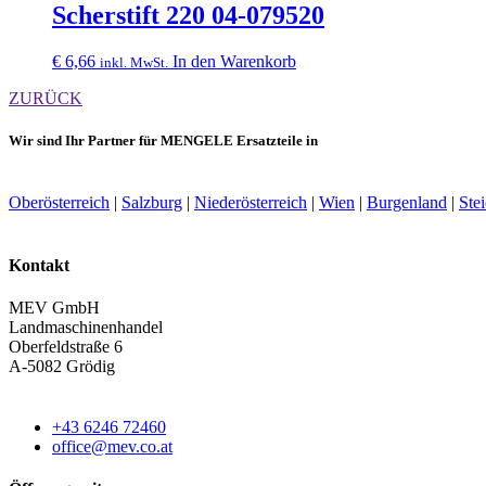
Scherstift 220 04-079520
€
6,66
In den Warenkorb
inkl. MwSt.
ZURÜCK
Wir sind Ihr Partner für MENGELE Ersatzteile in
Oberösterreich
|
Salzburg
|
Niederösterreich
|
Wien
|
Burgenland
|
Ste
Kontakt
MEV GmbH
Landmaschinenhandel
Oberfeldstraße 6
A-5082 Grödig
+43 6246 72460
office@mev.co.at