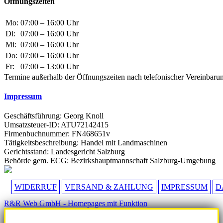
Öffnungszeiten
Mo:
07:00 – 16:00 Uhr
Di:
07:00 – 16:00 Uhr
Mi:
07:00 – 16:00 Uhr
Do:
07:00 – 16:00 Uhr
Fr:
07:00 – 13:00 Uhr
Termine außerhalb der Öffnungszeiten nach telefonischer Vereinbaru
Impressum
Geschäftsführung: Georg Knoll
Umsatzsteuer-ID: ATU72142415
Firmenbuchnummer: FN468651v
Tätigkeitsbeschreibung: Handel mit Landmaschinen
Gerichtsstand: Landesgericht Salzburg
Behörde gem. ECG: Bezirkshauptmannschaft Salzburg-Umgebung
WIDERRUF
VERSAND & ZAHLUNG
IMPRESSUM
D
R&R Web GmbH - Homepages mit Funktion