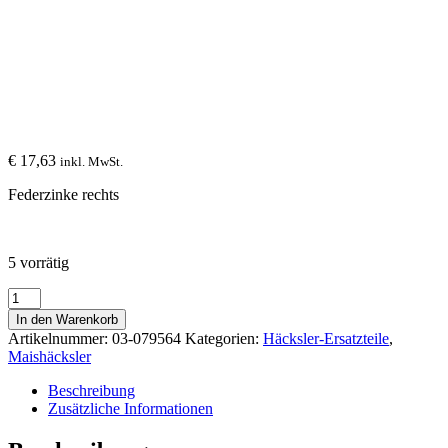
€
17,63
inkl. MwSt.
Federzinke rechts
5 vorrätig
Federzinke
rechts
In den Warenkorb
03-
Artikelnummer:
03-079564
Kategorien:
Häcksler-Ersatzteile
,
079564
Maishäcksler
Menge
Beschreibung
Zusätzliche Informationen